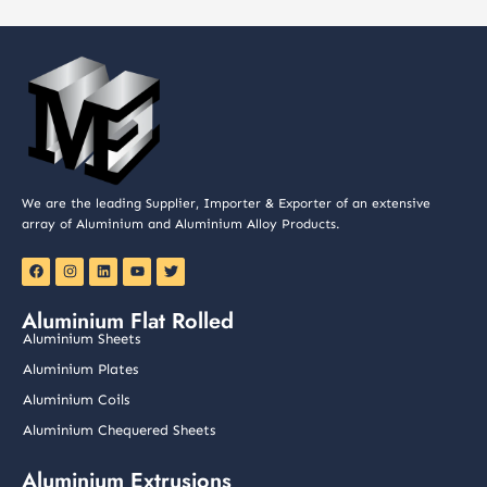
We are the leading Supplier, Importer & Exporter of an extensive
array of Aluminium and Aluminium Alloy Products.
F
I
L
Y
T
a
n
i
o
w
c
s
n
u
i
e
t
k
t
t
Aluminium Flat Rolled
b
a
e
u
t
o
g
d
b
e
Aluminium Sheets
o
r
i
e
r
k
a
n
Aluminium Plates
m
Aluminium Coils
Aluminium Chequered Sheets
Aluminium Extrusions