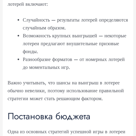
лотерей включают:
Случайность — результаты лотерей определяются
случайным образом.
Возможность крупных выигрышей — некоторые
лотереи предлагают внушительные призовые
фонды.
Разнообразие форматов — от номерных лотерей
до моментальных игр.
Важно учитывать, что шансы на выигрыш в лотерее
обычно невелики, поэтому использование правильной
стратегии может стать решающим фактором.
Постановка бюджета
Одна из основных стратегий успешной игры в лотереи