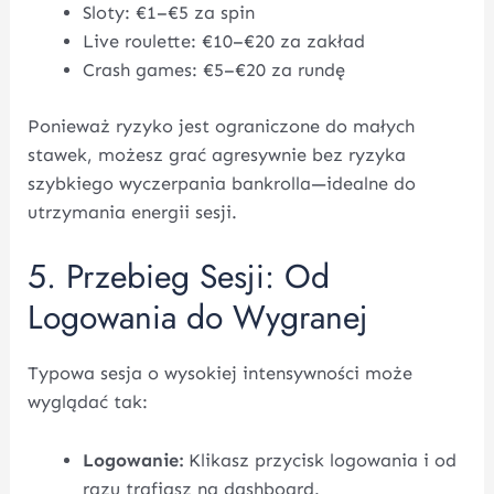
Sloty: €1–€5 za spin
Live roulette: €10–€20 za zakład
Crash games: €5–€20 za rundę
Ponieważ ryzyko jest ograniczone do małych
stawek, możesz grać agresywnie bez ryzyka
szybkiego wyczerpania bankrolla—idealne do
utrzymania energii sesji.
5. Przebieg Sesji: Od
Logowania do Wygranej
Typowa sesja o wysokiej intensywności może
wyglądać tak:
Logowanie:
Klikasz przycisk logowania i od
razu trafiasz na dashboard.