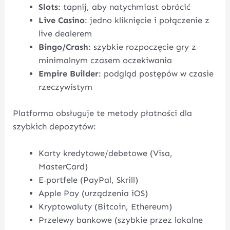
Slots
: tapnij, aby natychmiast obrócić
Live Casino
: jedno kliknięcie i połączenie z
live dealerem
Bingo/Crash
: szybkie rozpoczęcie gry z
minimalnym czasem oczekiwania
Empire Builder
: podgląd postępów w czasie
rzeczywistym
Platforma obsługuje te metody płatności dla
szybkich depozytów:
Karty kredytowe/debetowe (Visa,
MasterCard)
E‑portfele (PayPal, Skrill)
Apple Pay (urządzenia iOS)
Kryptowaluty (Bitcoin, Ethereum)
Przelewy bankowe (szybkie przez lokalne