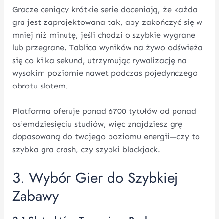
Gracze ceniący krótkie serie doceniają, że każda
gra jest zaprojektowana tak, aby zakończyć się w
mniej niż minutę, jeśli chodzi o szybkie wygrane
lub przegrane. Tablica wyników na żywo odświeża
się co kilka sekund, utrzymując rywalizację na
wysokim poziomie nawet podczas pojedynczego
obrotu slotem.
Platforma oferuje ponad 6700 tytułów od ponad
osiemdziesięciu studiów, więc znajdziesz grę
dopasowaną do twojego poziomu energii—czy to
szybka gra crash, czy szybki blackjack.
3. Wybór Gier do Szybkiej
Zabawy