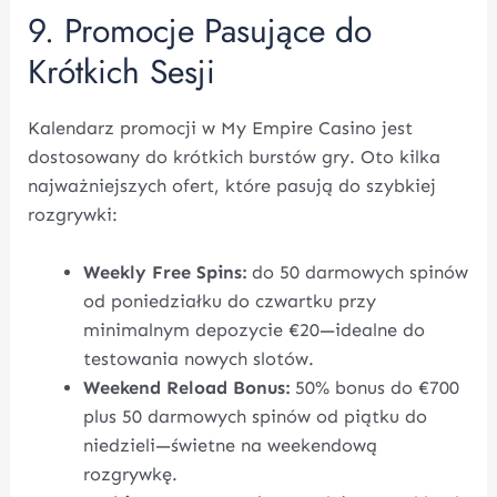
9. Promocje Pasujące do
Krótkich Sesji
Kalendarz promocji w My Empire Casino jest
dostosowany do krótkich burstów gry. Oto kilka
najważniejszych ofert, które pasują do szybkiej
rozgrywki:
Weekly Free Spins:
do 50 darmowych spinów
od poniedziałku do czwartku przy
minimalnym depozycie €20—idealne do
testowania nowych slotów.
Weekend Reload Bonus:
50% bonus do €700
plus 50 darmowych spinów od piątku do
niedzieli—świetne na weekendową
rozgrywkę.