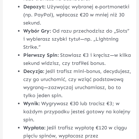
Depozyt:
Używając wybranej e‑portmonetki
(np. PayPal), wpłacasz €20 w mniej niż 30
sekund.
Wybór Gry:
Od razu przechodzisz do „Slots”
i wybierasz szybki tytuł—np. „Lightning
Strike.”
Pierwszy Spin:
Stawiasz €3 i kręcisz—w kilka
sekund widzisz, czy trafiłeś bonus.
Decyzja:
Jeśli trafisz mini-bonus, decydujesz,
czy go uruchomić, czy wziąć podstawową
wygraną—zazwyczaj uruchamiasz, bo to
tylko jeden spin.
Wynik:
Wygrywasz €30 lub tracisz €3; w
każdym przypadku jesteś gotowy na kolejny
spin.
Wypłata:
Jeśli trafisz wypłatę €120 w ciągu
pięciu spinów, wypłacasz przez