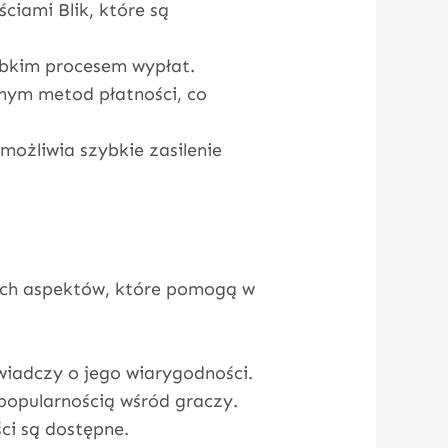
ciami Blik, które są
ybkim procesem wypłat.
pnym metod płatności, co
możliwia szybkie zasilenie
wych aspektów, które pomogą w
wiadczy o jego wiarygodności.
 popularnością wśród graczy.
ci są dostępne.