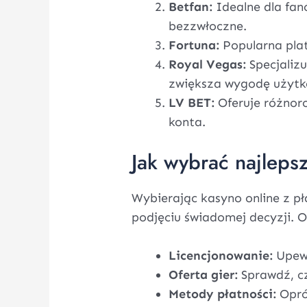
Betfan:
Idealne dla fan
bezzwłoczne.
Fortuna:
Popularna plat
Royal Vegas:
Specjalizu
zwiększa wygodę użytk
LV BET:
Oferuje różnoro
konta.
Jak wybrać najleps
Wybierając kasyno online z p
podjęciu świadomej decyzji. 
Licencjonowanie:
Upewn
Oferta gier:
Sprawdź, cz
Metody płatności:
Opróc