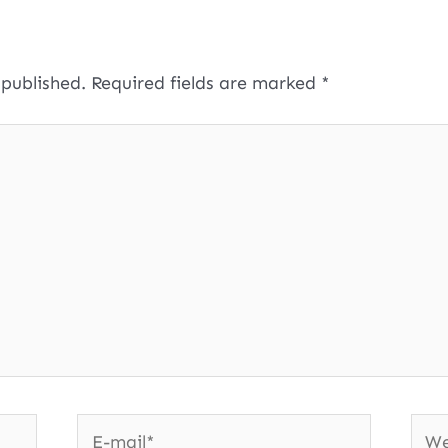
 published.
Required fields are marked
*
E-
Web