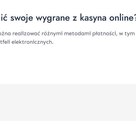
ić swoje wygrane z kasyna online
żna realizować różnymi metodami płatności, w tym 
eli elektronicznych.