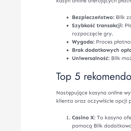
kasyn online oferujących płatn
Bezpieczeństwo:
Blik z
Szybkość transakcji:
Pła
rozpoczęcie gry.
Wygoda:
Proces płatnoś
Brak dodatkowych opła
Uniwersalność:
Blik moż
Top 5 rekomendow
Następujące kasyna online wyr
klienta oraz oczywiście opcji 
Casino X:
To kasyno ofe
pomocą Blik dodatkowo