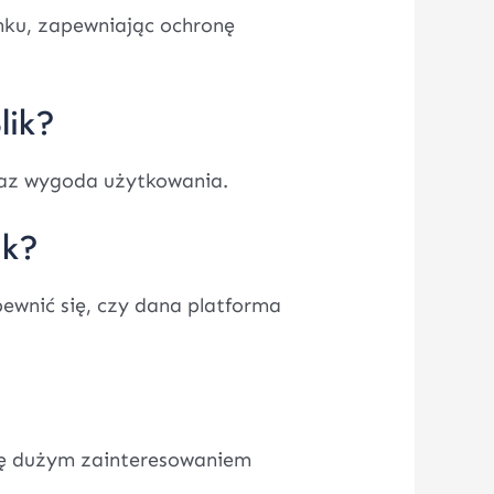
ynku, zapewniając ochronę
lik?
raz wygoda użytkowania.
ik?
upewnić się, czy dana platforma
 się dużym zainteresowaniem