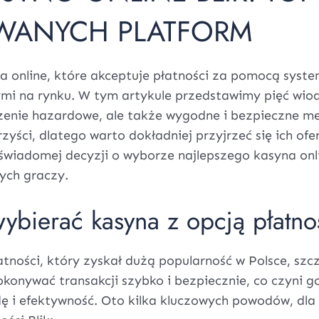
ANYCH PLATFORM
 online, które akceptuje płatności za pomocą syste
mi na rynku. W tym artykule przedstawimy pięć wiod
zenie hazardowe, ale także wygodne i bezpieczne m
rzyści, dlatego warto dokładniej przyjrzeć się ich of
świadomej decyzji o wyborze najlepszego kasyna onli
ych graczy.
ybierać kasyna z opcją płatnoś
atności, który zyskał dużą popularność w Polsce, sz
okonywać transakcji szybko i bezpiecznie, co czyni 
dę i efektywność. Oto kilka kluczowych powodów, dla