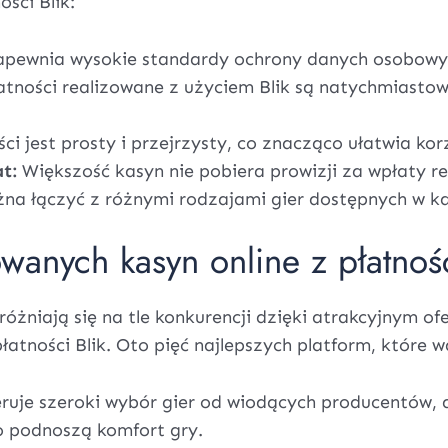
ości Blik:
apewnia wysokie standardy ochrony danych osobowy
tności realizowane z użyciem Blik są natychmiastow
ci jest prosty i przejrzysty, co znacząco ułatwia kor
t:
Większość kasyn nie pobiera prowizji za wpłaty re
na łączyć z różnymi rodzajami gier dostępnych w ka
anych kasyn online z płatnośc
óżniają się na tle konkurencji dzięki atrakcyjnym o
płatności Blik. Oto pięć najlepszych platform, które 
ruje szeroki wybór gier od wiodących producentów, a
 podnoszą komfort gry.