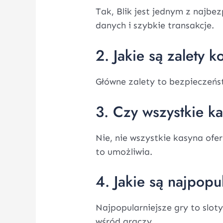
Tak, Blik jest jednym z najbe
danych i szybkie transakcje.
2. Jakie są zalety k
Główne zalety to bezpieczeńs
3. Czy wszystkie ka
Nie, nie wszystkie kasyna ofer
to umożliwia.
4. Jakie są najpopu
Najpopularniejsze gry to slot
wśród graczy.