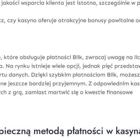
jakości wsparcia klienta jest istotna, szczególnie 
, czy kasyno oferuje atrakcyjne bonusy powitalne o
 które obsługuje płatności Blik, zwracaj uwagę na lic
a. Na rynku istnieje wiele opcji, jednak pięć przedst
rtu danych. Dzięki szybkim płatnościom Blik, możesz
line jeszcze bardziej przyjemnym. Z odpowiednim ka
ch z grą, zamiast martwić się o kwestie finansowe
ka
ezpieczną metodą płatności w kasyn